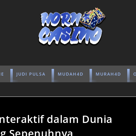
NE
JUDI PULSA
MUDAH4D
MURAH4D
teraktif dalam Dunia
ng Sepenuhnya