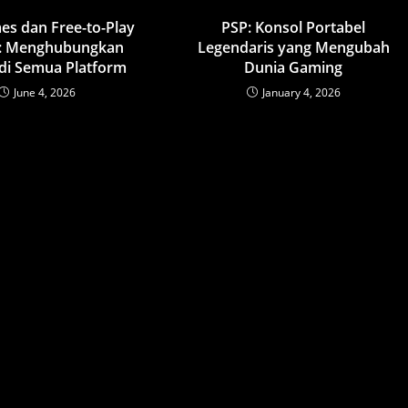
s dan Free-to-Play
PSP: Konsol Portabel
: Menghubungkan
Legendaris yang Mengubah
di Semua Platform
Dunia Gaming
June 4, 2026
January 4, 2026