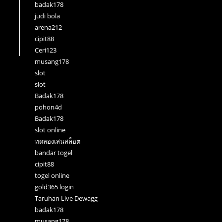
badak178
judi bola
arena212
cipit88
Ceri123
musang178
slot
slot
Badak178
pohon4d
Badak178
slot online
ทดลองเล่นสล็อต
bandar togel
cipit88
togel online
gold365 login
Taruhan Live Dewagg
badak178
musang178