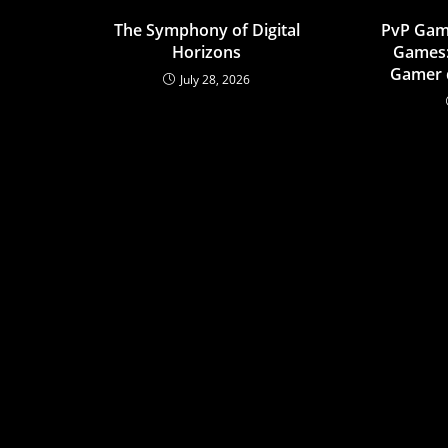
The Symphony of Digital
PvP Game
Horizons
Games
Gamer 
July 28, 2026