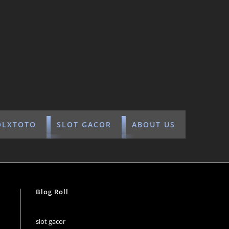
OLXTOTO
SLOT GACOR
ABOUT US
Blog Roll
slot gacor