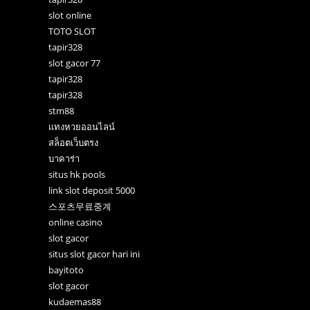
slot online
TOTO SLOT
tapir328
slot gacor 77
tapir328
tapir328
stm88
แทงหวยออนไลน์
สล็อตเว็บตรง
บาคาร่า
situs hk pools
link slot deposit 5000
스포츠무료중계
online casino
slot gacor
situs slot gacor hari ini
bayitoto
slot gacor
kudaemas88